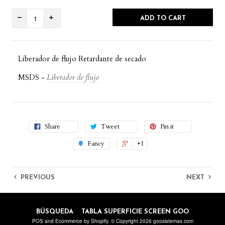
ADD TO CART
Liberador de flujo Retardante de secado
MSDS -
Liberador de flujo
Share
Tweet
Pin it
Fancy
+1
PREVIOUS
NEXT
BÚSQUEDA
TABLA SUPERFICIE SCREEN GOO
POS
and
Ecommerce by Shopify
. © Copyright 2026 goosistemas.com